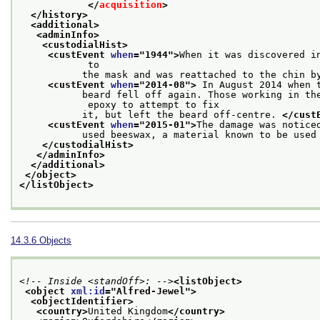
</
acquisition
>
</history>
<additional>
<adminInfo>
<custodialHist>
<custEvent 
when
="
1944
">
When it was discovered i
            to
           the mask and was reattached to the chin b
<custEvent 
when
="
2014-08
">
 In August 2014 when 
           beard fell off again. Those working in the
            epoxy to attempt to fix
           it, but left the beard off-centre. 
</cust
<custEvent 
when
="
2015-01
">
The damage was notice
           used beeswax, a material known to be used
</custodialHist>
</adminInfo>
</additional>
</object>
</listObject>
14.3.6
Objects
<!-- Inside <standOff>: -->
<listObject>
<object 
xml:id
="
Alfred-Jewel
">
<objectIdentifier>
<country>
United Kingdom
</country>