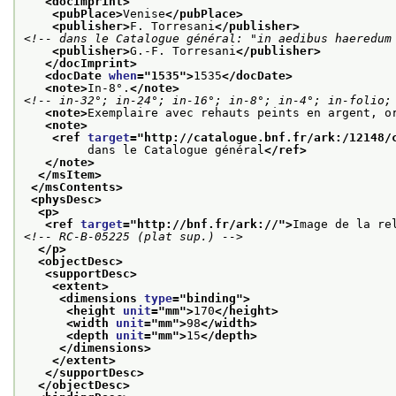
<docImprint>
<pubPlace>
Venise
</pubPlace>
<publisher>
F. Torresani
</publisher>
<!-- dans le Catalogue général: "in aedibus haeredum
<publisher>
G.-F. Torresani
</publisher>
</docImprint>
<docDate 
when
="
1535
">
1535
</docDate>
<note>
In-8°.
</note>
<!-- in-32°; in-24°; in-16°; in-8°; in-4°; in-folio;
<note>
Exemplaire avec rehauts peints en argent, o
<note>
<ref 
target
="
http://catalogue.bnf.fr/ark:/12148/
         dans le Catalogue général
</ref>
</note>
</msItem>
</msContents>
<physDesc>
<p>
<ref 
target
="
http://bnf.fr/ark://
">
Image de la re
<!-- RC-B-05225 (plat sup.) -->
</p>
<objectDesc>
<supportDesc>
<extent>
<dimensions 
type
="
binding
">
<height 
unit
="
mm
">
170
</height>
<width 
unit
="
mm
">
98
</width>
<depth 
unit
="
mm
">
15
</depth>
</dimensions>
</extent>
</supportDesc>
</objectDesc>