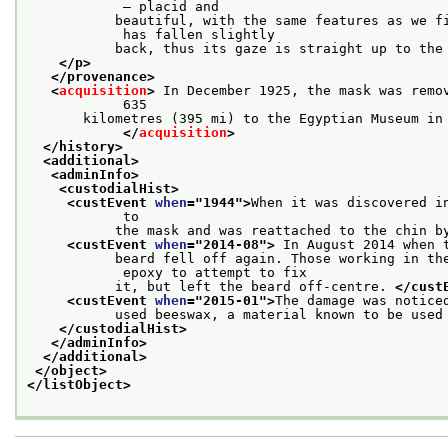
            – placid and
           beautiful, with the same features as we fi
            has fallen slightly
           back, thus its gaze is straight up to the
</p>
</provenance>
<
acquisition
>
 In December 1925, the mask was remov
            635
       kilometres (395 mi) to the Egyptian Museum in 
</
acquisition
>
</history>
<additional>
<adminInfo>
<custodialHist>
<custEvent 
when
="
1944
">
When it was discovered i
            to
           the mask and was reattached to the chin b
<custEvent 
when
="
2014-08
">
 In August 2014 when 
           beard fell off again. Those working in the
            epoxy to attempt to fix
           it, but left the beard off-centre. 
</cust
<custEvent 
when
="
2015-01
">
The damage was notice
           used beeswax, a material known to be used
</custodialHist>
</adminInfo>
</additional>
</object>
</listObject>