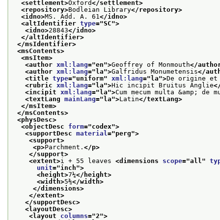
<settlement>
Oxford
</settlement>
<repository>
Bodleian Library
</repository>
<idno>
MS. Add. A. 61
</idno>
<altIdentifier 
type
="
SC
">
<idno>
28843
</idno>
</altIdentifier>
</msIdentifier>
<msContents>
<msItem>
<author 
xml:lang
="
en
">
Geoffrey of Monmouth
</autho
<author 
xml:lang
="
la
">
Galfridus Monumetensis
</aut
<title 
type
="
uniform
" 
xml:lang
="
la
">
De origine et
<rubric 
xml:lang
="
la
">
Hic incipit Bruitus Anglie
<
<incipit 
xml:lang
="
la
">
Cum mecum multa &amp; de m
<textLang 
mainLang
="
la
">
Latin
</textLang>
</msItem>
</msContents>
<physDesc>
<objectDesc 
form
="
codex
">
<supportDesc 
material
="
perg
">
<support>
<p>
Parchment.
</p>
</support>
<extent>
i + 55 leaves 
<dimensions 
scope
="
all
" 
ty
unit
="
inch
">
<height>
7¼
</height>
<width>
5⅜
</width>
</dimensions>
</extent>
</supportDesc>
<layoutDesc>
<layout 
columns
="
2
">