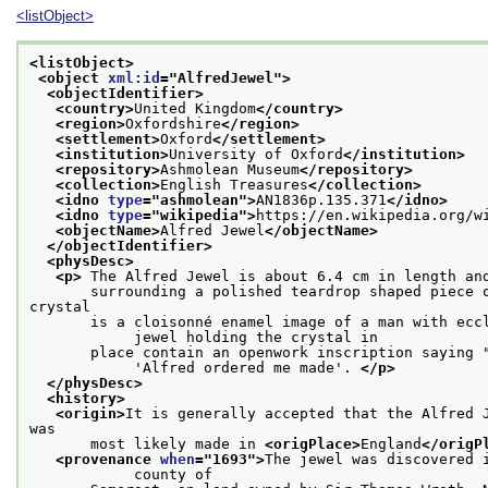
<listObject>
<listObject>
<object 
xml:id
="
AlfredJewel
">
<objectIdentifier>
<country>
United Kingdom
</country>
<region>
Oxfordshire
</region>
<settlement>
Oxford
</settlement>
<institution>
University of Oxford
</institution>
<repository>
Ashmolean Museum
</repository>
<collection>
English Treasures
</collection>
<idno 
type
="
ashmolean
">
AN1836p.135.371
</idno>
<idno 
type
="
wikipedia
">
https://en.wikipedia.org/w
<objectName>
Alfred Jewel
</objectName>
</objectIdentifier>
<physDesc>
<p>
 The Alfred Jewel is about 6.4 cm in length an
       surrounding a polished teardrop shaped piece 
crystal
       is a cloisonné enamel image of a man with eccl
            jewel holding the crystal in
       place contain an openwork inscription saying "
            'Alfred ordered me made'. 
</p>
</physDesc>
<history>
<origin>
It is generally accepted that the Alfred 
was
       most likely made in 
<origPlace>
England
</origP
<provenance 
when
="
1693
">
The jewel was discovered 
            county of