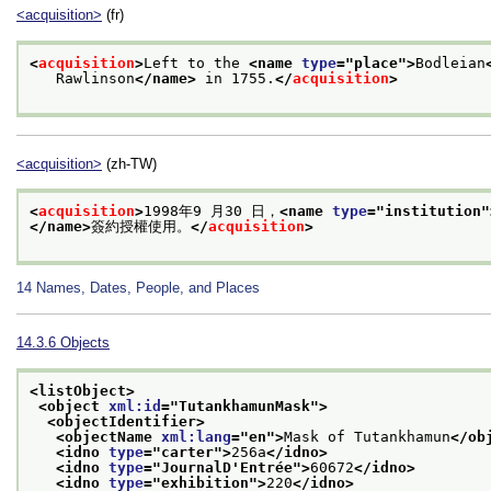
<acquisition>
(fr)
<
acquisition
>
Left to the 
<name 
type
="
place
">
Bodleian
   Rawlinson
</name>
 in 1755.
</
acquisition
>
<acquisition>
(zh-TW)
<
acquisition
>
1998年9 月30 日，
<name 
type
="
institution
"
</name>
簽約授權使用。
</
acquisition
>
14
Names, Dates, People, and Places
14.3.6
Objects
<listObject>
<object 
xml:id
="
TutankhamunMask
">
<objectIdentifier>
<objectName 
xml:lang
="
en
">
Mask of Tutankhamun
</ob
<idno 
type
="
carter
">
256a
</idno>
<idno 
type
="
JournalD'Entrée
">
60672
</idno>
<idno 
type
="
exhibition
">
220
</idno>