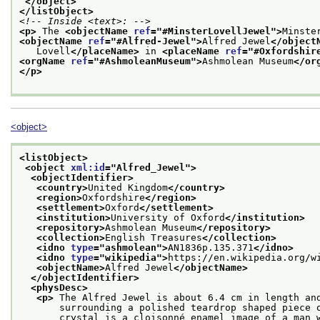
</object>
</listObject>
<!-- Inside <text>: -->
<p>
 The 
<objectName 
ref
="
#MinsterLovellJewel
">
Minste
<objectName 
ref
="
#Alfred-Jewel
">
Alfred Jewel
</object
   Lovell
</placeName>
 in 
<placeName 
ref
="
#Oxfordshir
<orgName 
ref
="
#AshmoleanMuseum
">
Ashmolean Museum
</or
</p>
<object>
<listObject>
<object 
xml:id
="
Alfred_Jewel
">
<objectIdentifier>
<country>
United Kingdom
</country>
<region>
Oxfordshire
</region>
<settlement>
Oxford
</settlement>
<institution>
University of Oxford
</institution>
<repository>
Ashmolean Museum
</repository>
<collection>
English Treasures
</collection>
<idno 
type
="
ashmolean
">
AN1836p.135.371
</idno>
<idno 
type
="
wikipedia
">
https://en.wikipedia.org/w
<objectName>
Alfred Jewel
</objectName>
</objectIdentifier>
<physDesc>
<p>
 The Alfred Jewel is about 6.4 cm in length an
       surrounding a polished teardrop shaped piece 
       crystal is a cloisonné enamel image of a man w