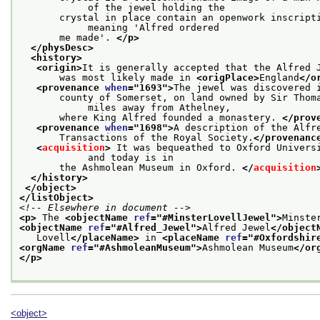
            of the jewel holding the
       crystal in place contain an openwork inscripti
            meaning 'Alfred ordered
       me made'. 
</p>
</physDesc>
<history>
<origin>
It is generally accepted that the Alfred 
       was most likely made in 
<origPlace>
England
</o
<provenance 
when
="
1693
">
The jewel was discovered 
       county of Somerset, on land owned by Sir Thoma
            miles away from Athelney,
       where King Alfred founded a monastery. 
</prov
<provenance 
when
="
1698
">
A description of the Alfr
       Transactions of the Royal Society.
</provenanc
<
acquisition
>
 It was bequeathed to Oxford Universi
            and today is in
       the Ashmolean Museum in Oxford. 
</
acquisition
</history>
</object>
</listObject>
<!-- Elsewhere in document -->
<p>
 The 
<objectName 
ref
="
#MinsterLovellJewel
">
Minste
<objectName 
ref
="
#Alfred_Jewel
">
Alfred Jewel
</object
   Lovell
</placeName>
 in 
<placeName 
ref
="
#Oxfordshir
<orgName 
ref
="
#AshmoleanMuseum
">
Ashmolean Museum
</or
</p>
<object>