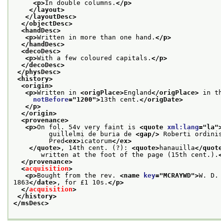
<p>
In double columns.
</p>
</layout>
</layoutDesc>
</objectDesc>
<handDesc>
<p>
Written in more than one hand.
</p>
</handDesc>
<decoDesc>
<p>
With a few coloured capitals.
</p>
</decoDesc>
</physDesc>
<history>
<origin>
<p>
Written in 
<origPlace>
England
</origPlace>
 in t
notBefore
="
1200
">
13th cent.
</origDate>
</p>
</origin>
<provenance>
<p>
On fol. 54v very faint is 
<quote 
xml:lang
="
la
"
         guillelmi de buria de 
<gap/>
 Roberti ordini
         Pred
<ex>
icatorum
</ex>
</quote>
, 14th cent. (?): 
<quote>
hanauilla
</quot
       written at the foot of the page (15th cent.).
</provenance>
<
acquisition
>
<p>
Bought from the rev. 
<name 
key
="
MCRAYWD
">
W. D.
1863
</date>
, for £1 10s.
</p>
</
acquisition
>
</history>
</msDesc>