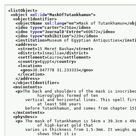
<listObject>
<object 
xml:id
="
MaskOfTutankhamun
">
<objectIdentifier>
<objectName 
xml:lang
="
en
">
Mask of Tutankhamun
</ob
<idno 
type
="
carter
">
256a
</idno>
<idno 
type
="
JournalD'Entrée
">
60672
</idno>
<idno 
type
="
exhibition
">
220
</idno>
<institution>
Museum of Egyptian Antiquities
</inst
<address>
<street>
15 Meret Basha
</street>
<district>
Ismailia
</district>
<settlement>
Cairo
</settlement>
<country>
Egypt
</country>
<location>
<geo>
30.047778 31.233333
</geo>
</location>
</address>
</objectIdentifier>
<msContents>
<p>
The back and shoulders of the mask is inscribed
            hieroglyphs formed of ten
       vertical and horizontal lines. This spell firs
            at least 500 years
       before Tutankhamun, and comes from chapter 15
</msContents>
<physDesc>
<p>
 The mask of Tutankhamun is 54cm x 39.3cm x 49c
            of high-karat gold that
       varies in thickness from 1.5-3mm. It weighs ap
            shows that it is