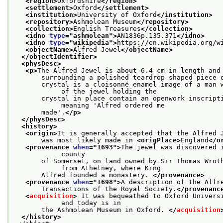
<region>
Oxfordshire
</region>
<settlement>
Oxford
</settlement>
<institution>
University of Oxford
</institution>
<repository>
Ashmolean Museum
</repository>
<collection>
English Treasures
</collection>
<idno 
type
="
ashmolean
">
AN1836p.135.371
</idno>
<idno 
type
="
wikipedia
">
https://en.wikipedia.org/w
<objectName>
Alfred Jewel
</objectName>
</objectIdentifier>
<physDesc>
<p>
The Alfred Jewel is about 6.4 cm in length and
       surrounding a polished teardrop shaped piece 
       crystal is a cloisonné enamel image of a man w
            of the jewel holding the
       crystal in place contain an openwork inscripti
            meaning 'Alfred ordered me
       made'.
</p>
</physDesc>
<history>
<origin>
It is generally accepted that the Alfred 
       was most likely made in 
<origPlace>
England
</o
<provenance 
when
="
1693
">
The jewel was discovered 
            county
       of Somerset, on land owned by Sir Thomas Wroth
            from Athelney, where King
       Alfred founded a monastery. 
</provenance>
<provenance 
when
="
1698
">
A description of the Alfr
       Transactions of the Royal Society.
</provenanc
<
acquisition
>
 It was bequeathed to Oxford Universi
            and today is in
       the Ashmolean Museum in Oxford. 
</
acquisition
</history>