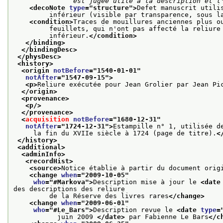
               est jugée utile à la descripti
<decoNote 
type
="
structure
">
Defet manuscrit utili
         inférieur (visible par transparence, sous l
<condition>
Traces de mouillures anciennes plus o
         feuillets, qui n'ont pas affecté la reliure
         inférieur.
</condition>
</binding>
</bindingDesc>
</physDesc>
<history>
<origin 
notBefore
="
1540-01-01
"
notAfter
="
1547-09-15
">
<p>
Reliure exécutée pour Jean Grolier par Jean Pi
</origin>
<provenance>
<p/>
</provenance>
<
acquisition
notBefore
="
1680-12-31
"
notAfter
="
1724-12-31
">
Estampille n° 1, utilisée d
     la fin du XVIIe siècle à 1724 (page de titre).
<
</history>
<additional>
<adminInfo>
<recordHist>
<source>
Notice établie à partir du document orig
<change 
when
="
2009-10-05
"
who
="
#Markova
">
Description mise à jour le 
<date
des descriptions des reliure
         de la Réserve des livres rares
</change>
<change 
when
="
2009-06-01
"
who
="
#Le_Bars
">
Description revue le 
<date 
type
=
           juin 2009 
</date>
 par Fabienne Le Bars
</c