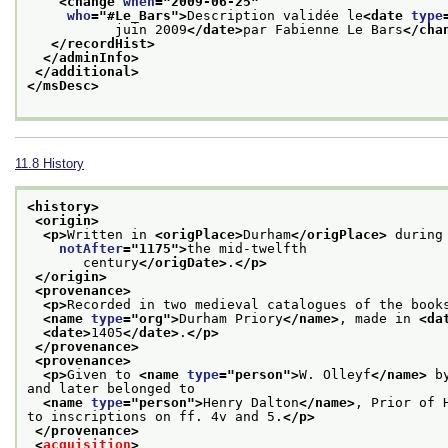
<change 
when
="
2009-06-25
"
who
="
#Le_Bars
">
Description validée le
<date 
type
           juin 2009
</date>
par Fabienne Le Bars
</cha
</recordHist>
</adminInfo>
</additional>
</msDesc>
11.8
History
<history>
<origin>
<p>
Written in 
<origPlace>
Durham
</origPlace>
 during
notAfter
="
1175
">
the mid-twelfth
       century
</origDate>
.
</p>
</origin>
<provenance>
<p>
Recorded in two medieval catalogues of the book
<name 
type
="
org
">
Durham Priory
</name>
, made in 
<da
<date>
1405
</date>
.
</p>
</provenance>
<provenance>
<p>
Given to 
<name 
type
="
person
">
W. Olleyf
</name>
 b
and later belonged to
<name 
type
="
person
">
Henry Dalton
</name>
, Prior of 
to inscriptions on ff. 4v and 5.
</p>
</provenance>
<
acquisition
>