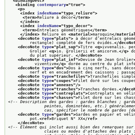
<bindingDesc>
<binding 
contemporary
="
true
">
<p>
<index 
indexName
="
typo_reliure
">
<term>
Reliure à décor
</term>
</index>
<index 
indexName
="
typo_decor
">
<term>
Entrelacs géométriques
</term>
</index>
 Reliure en 
<material>
maroquin
</materia
<decoNote 
type
="
plats
">
 à décor d’entrelacs géom
         rectangle) complété de fers évidés.
</decoNo
<decoNote 
type
="
plat_sup
">
Titre 
<q>
ivvenalis. pe
         Grolier 
<q>
io. grolierii et amicorvm.
</q>
 d
         du plat supérieur. 
</decoNote>
<decoNote 
type
="
plat_inf
">
Devise de Jean Grolier
           viventivm
</q>
 dorée au centre du plat inf
<decoNote 
type
="
dos
">
Dos à cinq nerfs, sans déco
         nerf et en encadrement des caissons ; passa
<decoNote 
type
="
tranchefiles
">
Tranchefiles simpl
<decoNote 
type
="
coupes
">
Filet doré sur les coupe
<decoNote 
type
="
annexes
"/>
<decoNote 
type
="
tranches
">
Tranches dorées.
</deco
<decoNote 
type
="
contreplats
">
Contreplats en véli
<decoNote 
type
="
chasses
">
Filet doré sur les chas
<!-- Description des gardes : gardes blanches ; garde
               peintes, dominotées, etc.) généralement suivies de gardes blanches ; dans tous les

               cas, spécifier le nombre de gar
<decoNote 
type
="
gardes
">
Gardes en papier et véli
         pot.
<ref>
Briquet N° XX
</ref>
</decoNote>
<!-- Élément qui inclut aussi bien des remarques sur 
               claies ou modes d'attaches des plats : tous éléments de la structure dont la description
