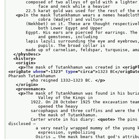
       composed of two alloys of gold with a lighter 
            face and neck while a heavier
       22.5 karat gold was used for the rest of the 
<p>
In the mask Tutankhamun wears a nemes headcloth
            cobra (Wadjet) and vulture
       (Nekhbet) on it. These are thought respectivel
            both Lower Egypt and Upper
       Egypt. His ears are pierced for earrings. The 
            and gemstones, including
       lapis lazuli surrounding the eye and eyebrows,
            pupils. The broad collar is
       made up of carnelian, feldspar, turquoise, am
</physDesc>
<history>
<origin>
<p>
The mask of Tutankhamun was created in 
<origP
<origDate 
when
="
-1323
" 
type
="
circa
">
1323 BC
</origDat
Pharaoh Tutankhamun
         who reigned 1332–1323 BC. 
</p>
</origin>
<provenance>
<p>
The mask of Tutankhamun was found in his buria
            Valley of the Kings in
         1922. On 28 October 1925 the excavation team
            opened the heavy
         sarcophagus and three coffins and were the f
            the mask of Tutankhamun.
         Carter wrote in his diary: 
<quote>
 The pins
disclosed –
           a very neatly wrapped mummy of the young k
            expression, symbolizing
           Osiris … the mask bears that god's attribu