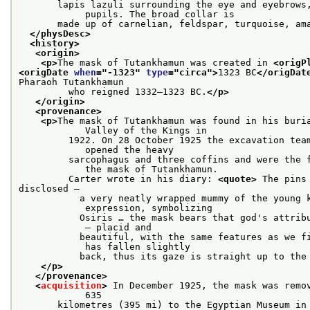
       lapis lazuli surrounding the eye and eyebrows,
            pupils. The broad collar is
       made up of carnelian, feldspar, turquoise, am
</physDesc>
<history>
<origin>
<p>
The mask of Tutankhamun was created in 
<origP
<origDate 
when
="
-1323
" 
type
="
circa
">
1323 BC
</origDat
Pharaoh Tutankhamun
         who reigned 1332–1323 BC.
</p>
</origin>
<provenance>
<p>
The mask of Tutankhamun was found in his buria
            Valley of the Kings in
         1922. On 28 October 1925 the excavation team
            opened the heavy
         sarcophagus and three coffins and were the f
            the mask of Tutankhamun.
         Carter wrote in his diary: 
<quote>
 The pins
disclosed –
           a very neatly wrapped mummy of the young k
            expression, symbolizing
           Osiris … the mask bears that god's attribu
            – placid and
           beautiful, with the same features as we fi
            has fallen slightly
           back, thus its gaze is straight up to the
</p>
</provenance>
<
acquisition
>
 In December 1925, the mask was remov
            635
       kilometres (395 mi) to the Egyptian Museum in 