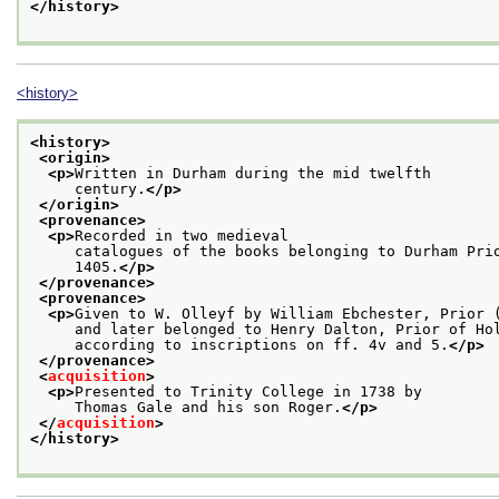
</history>
<history>
<history>
<origin>
<p>
Written in Durham during the mid twelfth
     century.
</p>
</origin>
<provenance>
<p>
Recorded in two medieval
     catalogues of the books belonging to Durham Pri
     1405.
</p>
</provenance>
<provenance>
<p>
Given to W. Olleyf by William Ebchester, Prior 
     and later belonged to Henry Dalton, Prior of Ho
     according to inscriptions on ff. 4v and 5.
</p>
</provenance>
<
acquisition
>
<p>
Presented to Trinity College in 1738 by
     Thomas Gale and his son Roger.
</p>
</
acquisition
>
</history>