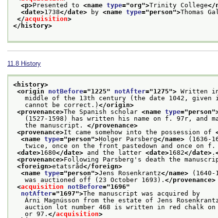
<p>
Presented to 
<name 
type
="
org
">
Trinity College
</
<date>
1738
</date>
 by 
<name 
type
="
person
">
Thomas Ga
</
acquisition
>
</history>
11.8
History
<history>
<origin 
notBefore
="
1225
" 
notAfter
="
1275
">
 Written i
   middle of the 13th century (the date 1042, given 
   cannot be correct.)
</origin>
<provenance>
The Spanish scholar 
<name 
type
="
person
"
   (1527-1598) has written his name on f. 97r, and m
   the manuscript. 
</provenance>
<provenance>
It came somehow into the possession of 
<name 
type
="
person
">
Holger Parsberg
</name>
 (1636-1
   twice, once on the front pastedown and once on f.
<date>
1680
</date>
 and the latter 
<date>
1682
</date>
.
<provenance>
Following Parsberg's death the manuscri
<foreign>
etatsråd
</foreign>
<name 
type
="
person
">
Jens Rosenkrantz
</name>
 (1640-
   was auctioned off (23 October 1693).
</provenance>
<
acquisition
notBefore
="
1696
"
notAfter
="
1697
">
The manuscript was acquired by
   Árni Magnússon from the estate of Jens Rosenkrant
   auction lot number 468 is written in red chalk on
   or 97.
</
acquisition
>