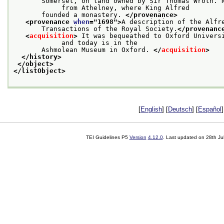
       Somerset, on land owned by Sir Thomas Wroth. N
            from Athelney, where King Alfred
       founded a monastery. 
</provenance>
<provenance 
when
="
1698
">
A description of the Alfr
       Transactions of the Royal Society.
</provenanc
<
acquisition
>
 It was bequeathed to Oxford Universi
            and today is in the
       Ashmolean Museum in Oxford. 
</
acquisition
>
</history>
</object>
</listObject>
[
English
] [
Deutsch
] [
Español
]
TEI Guidelines P5
Version
4.12.0
. Last updated on
28th Ju