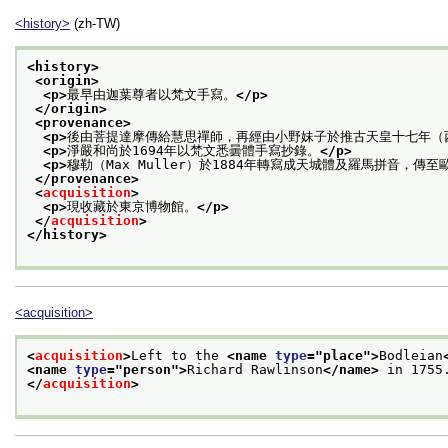
<history>
(zh-TW)
<history>
<origin>
<p>
最早由迦葉尊者以梵文手寫。
</p>
</origin>
<provenance>
<p>
後由菩提達摩傳給慧思禪師，再經由小野妹子於推古天皇十七年（西
<p>
淨嚴和尚於1694年以梵文悉曇體手寫抄錄。
</p>
<p>
穆勒（Max Muller）於1884年轉寫成天城體及羅馬拼音，傳至
</provenance>
<
acquisition
>
<p>
現收藏於東京博物館。
</p>
</
acquisition
>
</history>
<acquisition>
<
acquisition
>
Left to the 
<name 
type
="
place
">
Bodleian
<name 
type
="
person
">
Richard Rawlinson
</name>
 in 1755
</
acquisition
>