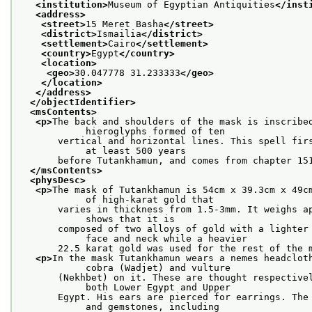
<institution>
Museum of Egyptian Antiquities
</inst
<address>
<street>
15 Meret Basha
</street>
<district>
Ismailia
</district>
<settlement>
Cairo
</settlement>
<country>
Egypt
</country>
<location>
<geo>
30.047778 31.233333
</geo>
</location>
</address>
</objectIdentifier>
<msContents>
<p>
The back and shoulders of the mask is inscribed
            hieroglyphs formed of ten
       vertical and horizontal lines. This spell firs
            at least 500 years
       before Tutankhamun, and comes from chapter 15
</msContents>
<physDesc>
<p>
The mask of Tutankhamun is 54cm x 39.3cm x 49cm
            of high-karat gold that
       varies in thickness from 1.5-3mm. It weighs ap
            shows that it is
       composed of two alloys of gold with a lighter 
            face and neck while a heavier
       22.5 karat gold was used for the rest of the 
<p>
In the mask Tutankhamun wears a nemes headcloth
            cobra (Wadjet) and vulture
       (Nekhbet) on it. These are thought respectivel
            both Lower Egypt and Upper
       Egypt. His ears are pierced for earrings. The 
            and gemstones, including