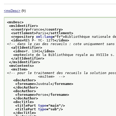
<msDesc>
(fr)
<msDesc>
<msIdentifier>
<country>
France
</country>
<settlement>
Paris
</settlement>
<repository 
xml:lang
="
fr
">
Bibliothèque nationale d
<idno>
RES P- YC- 1275
</idno>
<!-- dans le cas des recueils : cote uniquement sans
<altIdentifier>
<idno>
Y. 1341
</idno>
<note>
Cote de la Bibliothèque royale au XVIIIe s.
</altIdentifier>
</msIdentifier>
<msContents>
<msItem>
<!-- pour le traitement des recueils la solution poss
               <msItem>  -->
<docAuthor>
<forename>
Juvénal
</forename>
</docAuthor>
<docAuthor>
<forename>
Perse
</forename>
</docAuthor>
<docTitle>
<titlePart 
type
="
main
"/>
<titlePart 
type
="
sub
"/>
</docTitle>