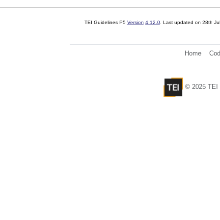
TEI Guidelines P5
Version
4.12.0
. Last updated on
28th Ju
Home
Cod
© 2025 TEI 