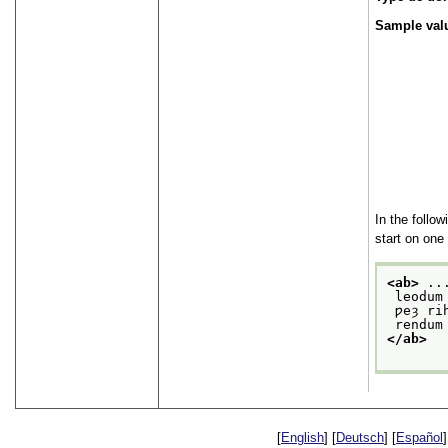
Sample val
In the follo
start on one
<ab>
 ..
 leodum
 ƿeȝ r
 rendu
</ab>
[
English
] [
Deutsch
] [
Español
]