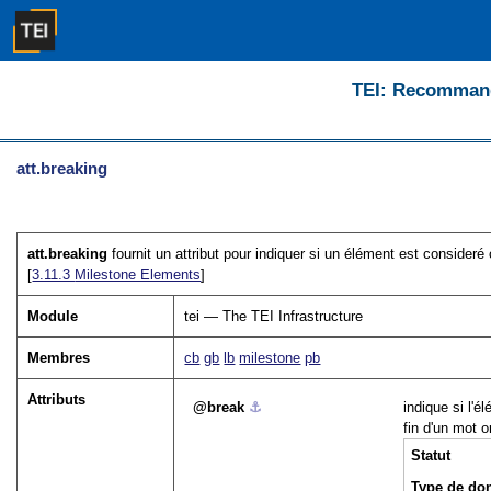
TEI: Recommanda
att.breaking
att.breaking
fournit un attribut pour indiquer si un élément est conside
[
3.11.3
Milestone Elements
]
Module
tei — The TEI Infrastructure
Membres
cb
gb
lb
milestone
pb
Attributs
break
⚓︎
indique si l'
fin d'un mot 
Statut
Type de do