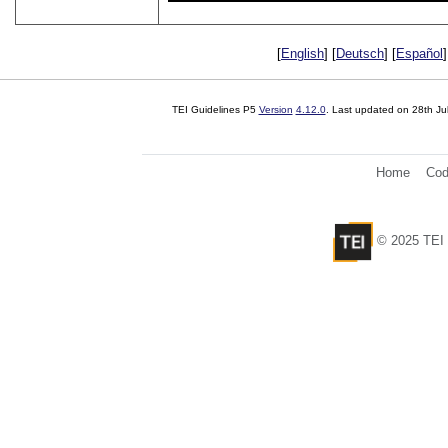
[
English
] [
Deutsch
] [
Español
]
TEI Guidelines P5
Version
4.12.0
. Last updated on
28th Ju
Home
Cod
© 2025 TEI 