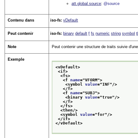
att.global.source
@source
Contenu dans
iso-fs:
vDefault
Peut contenir
iso-fs:
binary
default
f
fs
numeric
string
symbol
Note
Peut contenir une structure de traits suivie d'un
Exemple
<vDefault>
<if>
<fs>
<f 
name
="
VFORM
">
<symbol 
value
="
INF
"/>
</f>
<f 
name
="
SUBJ
">
<binary 
value
="
true
"/>
</f>
</fs>
<then/>
<symbol 
value
="
for
"/>
</if>
</vDefault>