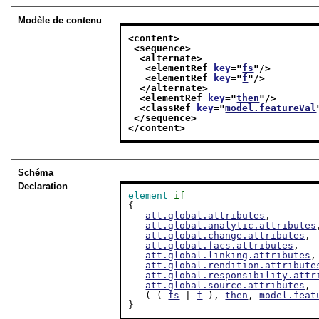
Modèle de contenu
<content>
<sequence>
<alternate>
<elementRef 
key
="
fs
"/>
<elementRef 
key
="
f
"/>
</alternate>
<elementRef 
key
="
then
"/>
<classRef 
key
="
model.featureVal
</sequence>
</content>
Schéma
Declaration
element
if
{

att.global.attributes
,

att.global.analytic.attributes
att.global.change.attributes
,

att.global.facs.attributes
,

att.global.linking.attributes
,

att.global.rendition.attribute
att.global.responsibility.attr
att.global.source.attributes
,

   ( ( 
fs
 | 
f
 ), 
then
, 
model.feat
}