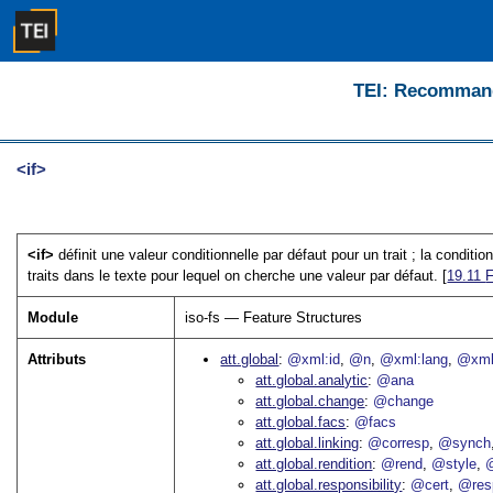
TEI: Recommanda
<if>
<if>
définit une valeur conditionnelle par défaut pour un trait ; la conditi
traits dans le texte pour lequel on cherche une valeur par défaut. [
19.11
F
Module
iso-fs — Feature Structures
Attributs
att.global
@xml:id
@n
@xml:lang
@xml
att.global.analytic
@ana
att.global.change
@change
att.global.facs
@facs
att.global.linking
@corresp
@synch
att.global.rendition
@rend
@style
@
att.global.responsibility
@cert
@res