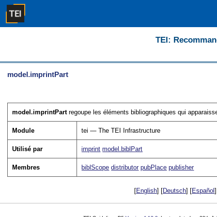
TEI: Recommanda
model.imprintPart
model.imprintPart
regoupe les éléments bibliographiques qui apparaisse
Module
tei — The TEI Infrastructure
Utilisé par
imprint
model.biblPart
Membres
biblScope
distributor
pubPlace
publisher
[
English
] [
Deutsch
] [
Español
]