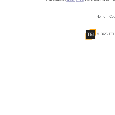
TEI Guidelines P5
Version
4.12.0
. Last updated on
28th Ju
Home
Cod
© 2025 TEI 