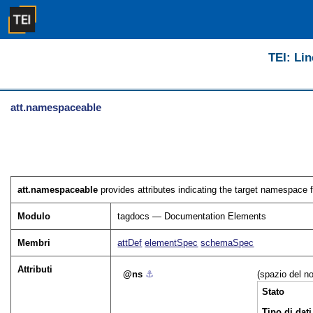
TEI: Lin
att.namespaceable
att.namespaceable
provides attributes indicating the target namespace f
Modulo
tagdocs — Documentation Elements
Membri
attDef
elementSpec
schemaSpec
Attributi
ns
⚓︎
(spazio del n
Stato
Tipo di dati