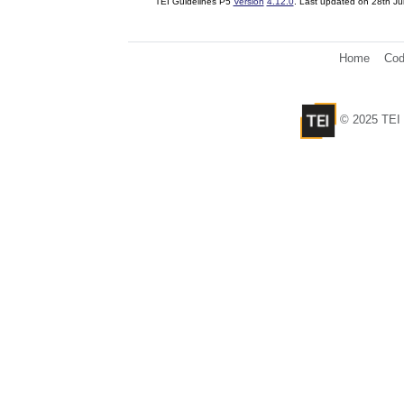
TEI Guidelines P5
Version
4.12.0
. Last updated on
28th Ju
Home
Cod
© 2025 TEI 