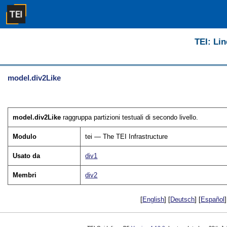
TEI: Lin
model.div2Like
model.div2Like
raggruppa partizioni testuali di secondo livello.
Modulo
tei — The TEI Infrastructure
Usato da
div1
Membri
div2
[
English
] [
Deutsch
] [
Español
]