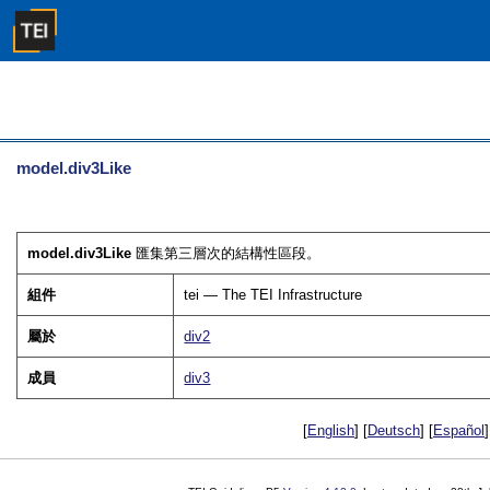
model.div3Like
model.div3Like
匯集第三層次的結構性區段。
組件
tei — The TEI Infrastructure
屬於
div2
成員
div3
[
English
] [
Deutsch
] [
Español
]