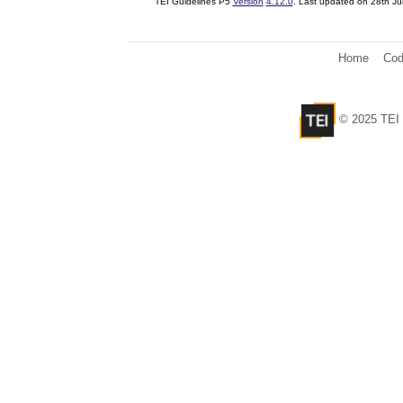
TEI Guidelines P5
Version
4.12.0
. Last updated on
28th Ju
Home
Cod
© 2025 TEI 